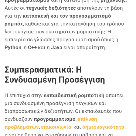
προγραμματισμού
και η κατανόηση της
μηχανικής
.
Αυτές οι
τεχνικές δεξιότητες
αποτελούν τη βάση
για την
κατασκευή και τον προγραμματισμό
ρομπότ
, καθώς και για την κατανόηση του τρόπου
λειτουργίας των συστημάτων ρομποτικής. Η
εμπειρία σε γλώσσες προγραμματισμού όπως η
Python
, η
C++
και η
Java
είναι απαραίτητη.
Συμπερασματικά: Η
Συνδυασμένη Προσέγγιση
Η επιτυχία στην
εκπαιδευτική ρομποτική
απαιτεί
μια συνδυασμένη προσέγγιση τεχνικών και
διαπροσωπικών δεξιοτήτων. Οι εκπαιδευτές που
συνδυάζουν
προγραμματισμό
,
επίλυση
προβλημάτων
,
επικοινωνία
, και
δημιουργικότητα
είναι σε θέση να ενισχύσουν τη μάθηση και να