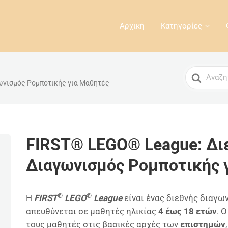
Αρχική
Κατηγορίες
Search
ωνισμός Ρομποτικής για Μαθητές
For
FIRST® LEGO® League: Δι
Διαγωνισμός Ρομποτικής 
®
®
Η
FIRST
LEGO
League
είναι ένας διεθνής διαγω
απευθύνεται σε μαθητές ηλικίας
4 έως 18 ετών
. 
τους μαθητές στις βασικές αρχές των
επιστημών