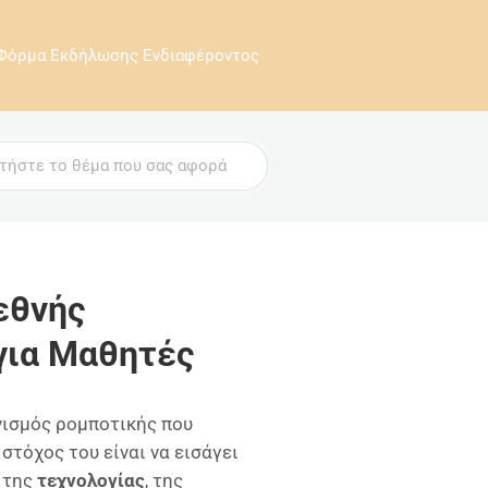
Φόρμα Εκδήλωσης Ενδιαφέροντος
εθνής
για Μαθητές
νισμός ρομποτικής που
Ο στόχος του είναι να εισάγει
, της
τεχνολογίας
, της